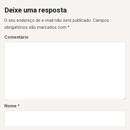
a
Deixe uma resposta
ç
ã
O seu endereço de e-mail não será publicado.
Campos
obrigatórios são marcados com
*
o
Comentário
d
e
P
o
s
t
Nome
*