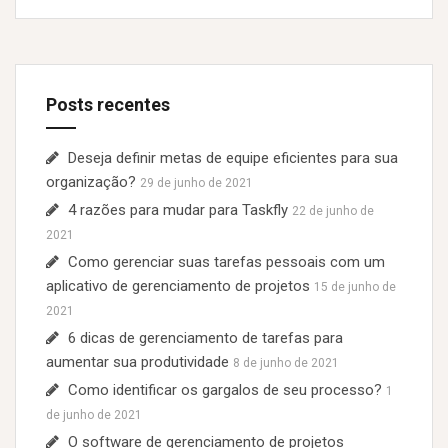
q
u
i
s
Posts recentes
a
r
p
Deseja definir metas de equipe eficientes para sua
o
organização?
29 de junho de 2021
r
4 razões para mudar para Taskfly
22 de junho de
:
2021
Como gerenciar suas tarefas pessoais com um
aplicativo de gerenciamento de projetos
15 de junho de
2021
6 dicas de gerenciamento de tarefas para
aumentar sua produtividade
8 de junho de 2021
Como identificar os gargalos de seu processo?
1
de junho de 2021
O software de gerenciamento de projetos