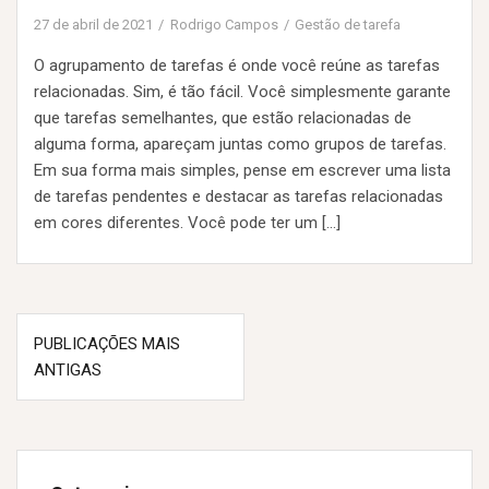
27 de abril de 2021
Rodrigo Campos
Gestão de tarefa
O agrupamento de tarefas é onde você reúne as tarefas
relacionadas. Sim, é tão fácil. Você simplesmente garante
que tarefas semelhantes, que estão relacionadas de
alguma forma, apareçam juntas como grupos de tarefas.
Em sua forma mais simples, pense em escrever uma lista
de tarefas pendentes e destacar as tarefas relacionadas
em cores diferentes. Você pode ter um […]
N
PUBLICAÇÕES MAIS
ANTIGAS
a
v
e