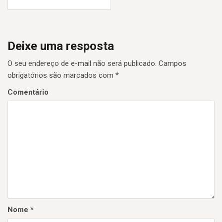
a
v
e
Deixe uma resposta
g
O seu endereço de e-mail não será publicado.
Campos
a
obrigatórios são marcados com
*
ç
Comentário
ã
o
d
e
P
o
s
Nome
*
t