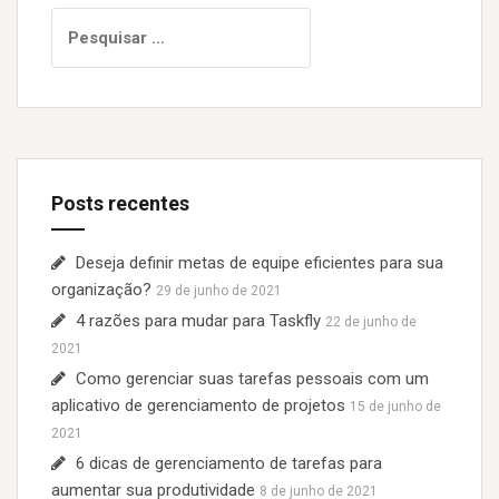
P
e
s
q
u
i
s
Posts recentes
a
r
p
Deseja definir metas de equipe eficientes para sua
o
organização?
29 de junho de 2021
r
4 razões para mudar para Taskfly
22 de junho de
:
2021
Como gerenciar suas tarefas pessoais com um
aplicativo de gerenciamento de projetos
15 de junho de
2021
6 dicas de gerenciamento de tarefas para
aumentar sua produtividade
8 de junho de 2021