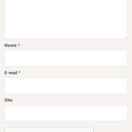
d
e
P
o
s
Nome
*
t
E-mail
*
Site