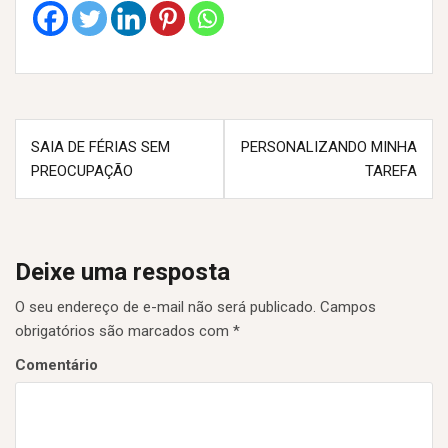
N
SAIA DE FÉRIAS SEM
PERSONALIZANDO MINHA
PREOCUPAÇÃO
TAREFA
a
v
e
Deixe uma resposta
g
O seu endereço de e-mail não será publicado.
Campos
a
obrigatórios são marcados com
*
ç
Comentário
ã
o