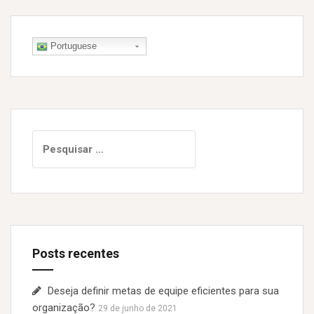
Portuguese
P
e
s
q
u
i
s
Posts recentes
a
r
p
Deseja definir metas de equipe eficientes para sua
o
organização?
29 de junho de 2021