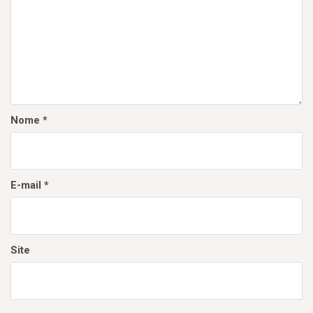
e
P
o
s
t
Nome
*
E-mail
*
Site