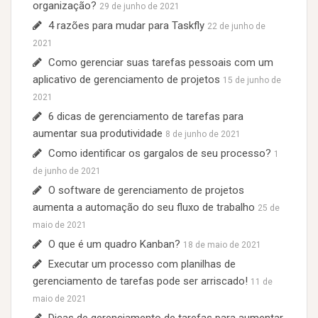
o
organização?
29 de junho de 2021
r
4 razões para mudar para Taskfly
22 de junho de
:
2021
Como gerenciar suas tarefas pessoais com um
aplicativo de gerenciamento de projetos
15 de junho de
2021
6 dicas de gerenciamento de tarefas para
aumentar sua produtividade
8 de junho de 2021
Como identificar os gargalos de seu processo?
1
de junho de 2021
O software de gerenciamento de projetos
aumenta a automação do seu fluxo de trabalho
25 de
maio de 2021
O que é um quadro Kanban?
18 de maio de 2021
Executar um processo com planilhas de
gerenciamento de tarefas pode ser arriscado!
11 de
maio de 2021