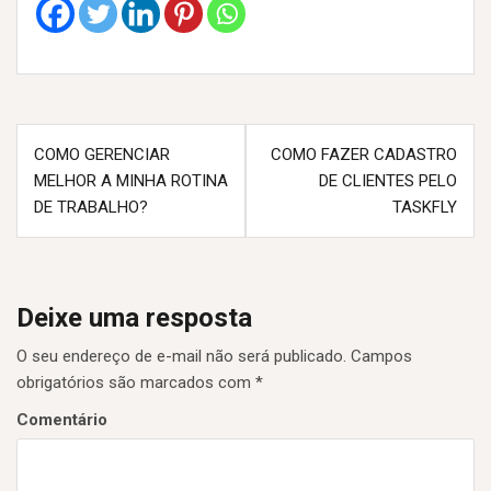
N
COMO GERENCIAR
COMO FAZER CADASTRO
MELHOR A MINHA ROTINA
DE CLIENTES PELO
a
DE TRABALHO?
TASKFLY
v
e
g
Deixe uma resposta
a
O seu endereço de e-mail não será publicado.
Campos
ç
obrigatórios são marcados com
*
ã
Comentário
o
d