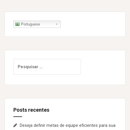
Portuguese
P
e
s
q
u
i
s
Posts recentes
a
r
p
Deseja definir metas de equipe eficientes para sua