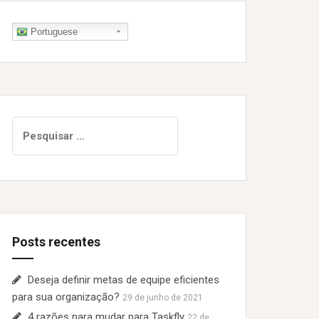
Portuguese
P
e
s
q
u
i
s
Posts recentes
a
r
p
Deseja definir metas de equipe eficientes
o
para sua organização?
29 de junho de 2021
r
4 razões para mudar para Taskfly
22 de