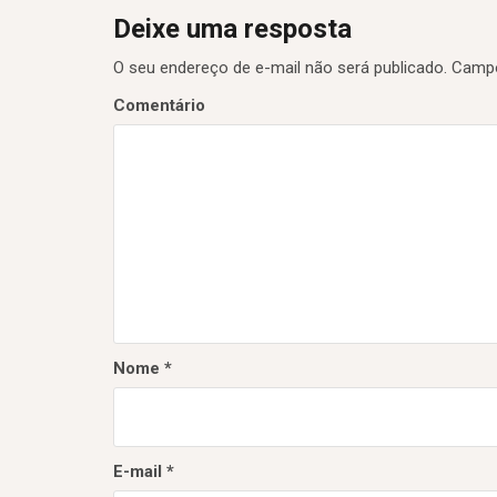
e
Deixe uma resposta
g
O seu endereço de e-mail não será publicado.
Campo
a
Comentário
ç
ã
o
d
e
P
o
s
Nome
*
t
E-mail
*