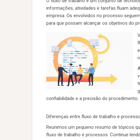
O fluxo de trabalho é um conjunto de tecno
informações, atividades e tarefas fluam a
empresa. Os envolvidos no processo seguem
para que possam alcançar os objetivos do p
V
f
e
r
A
v
t
g
confiabilidade e a precisão do procedimento.
Diferenças entre fluxo de trabalho e process
Reunimos um pequeno resumo de tópicos que
fluxo de trabalho e processos. Continue lend