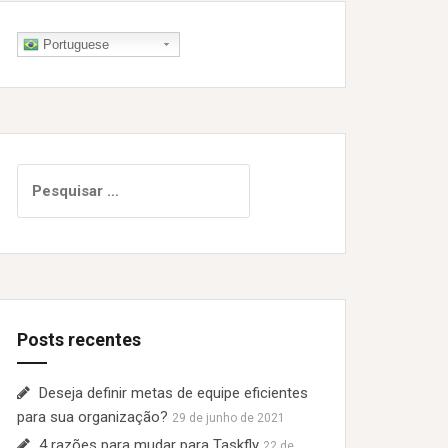
Portuguese
P
e
s
q
u
i
s
Posts recentes
a
r
p
Deseja definir metas de equipe eficientes
o
para sua organização?
29 de junho de 2021
r
4 razões para mudar para Taskfly
22 de