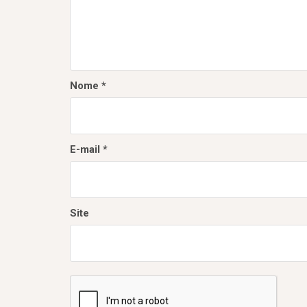
e
P
o
s
Nome
*
t
E-mail
*
Site