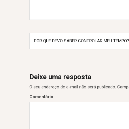
N
POR QUE DEVO SABER CONTROLAR MEU TEMPO
a
v
e
Deixe uma resposta
g
O seu endereço de e-mail não será publicado.
Campo
a
Comentário
ç
ã
o
d